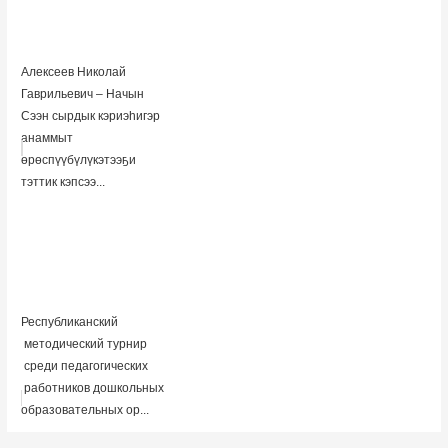
Алексеев Николай
Гаврильевич – Начын
Сээн сырдык кэриэһигэр
анаммыт
өрөспүүбүлүкэтээҕи
тэттик кэпсээ...
Республиканский
методический турнир
среди педагогических
работников дошкольных
образовательных ор...