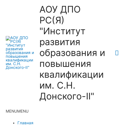
АОУ ДПО
РС(Я)
"Институт
развития
образования и
Гла
повышения
ме
квалификации
им. С.Н.
Донского-II"
MENU
MENU
Главная