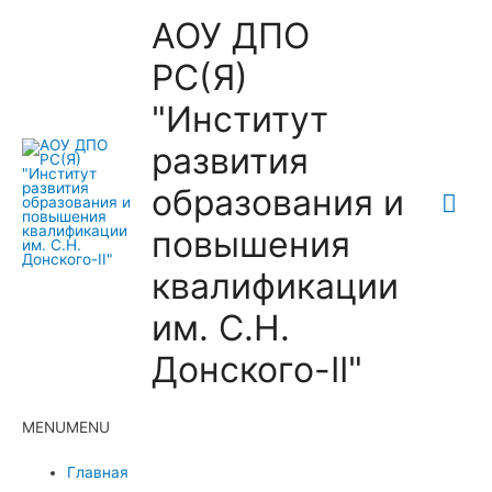
АОУ ДПО
РС(Я)
"Институт
развития
образования и
Гла
повышения
ме
квалификации
им. С.Н.
Донского-II"
MENU
MENU
Главная