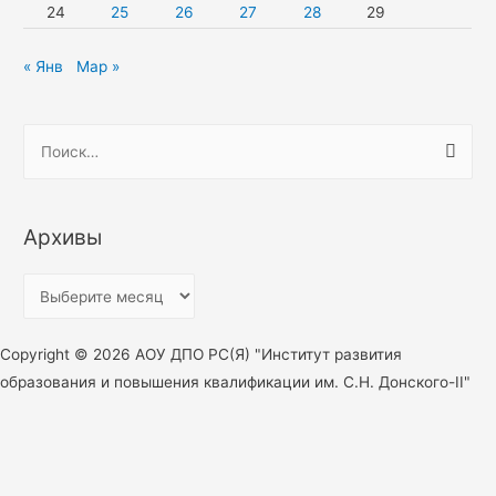
24
25
26
27
28
29
« Янв
Мар »
Н
а
й
т
Архивы
и
:
А
р
х
Copyright © 2026 АОУ ДПО РС(Я) "Институт развития
и
образования и повышения квалификации им. С.Н. Донского-II"
в
ы