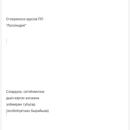
О переносе курсов ПП
"Логопедия"
Сиэрдээх, ситиһиилээх
дьиэ кэргэн ахсаана
элбиирин туһугар
(холбоһуктаах бырайыак)