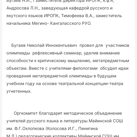
Бугаев Н.И., I заместитель директора ИРОПК, к.ф.н,
Андросова Л.Н., заведующая кафедрой русского и
якутского языков ИРОПК, Тимофеева В.А., заместитель
начальника Мегино- Кангаласского РУО.
Бугаев Николай Иннокентьевич провел для участников
олимпиады рефлексивный семинар, уделив внимание
способности к критическому мышлению, метапредметным
объектам. Вместе с учителями-филологами обсудил идеи
проведения метапредметной олимпиады в будущем
учебном году на основе театральной концепции-театра
угнетенных.
Оргкомитет благодарит методическое объединение
учителей русского языка и литературы Майинской СОШ
им. Ф.Г.Охлопкова (Колосова И.Г., Пинигина
М.Л.),педагогические коллективы Майинской СОШ им.