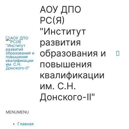
АОУ ДПО
РС(Я)
"Институт
развития
образования и
Гла
повышения
ме
квалификации
им. С.Н.
Донского-II"
MENU
MENU
Главная