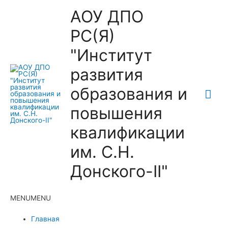
АОУ ДПО
РС(Я)
"Институт
развития
образования и
Гла
повышения
ме
квалификации
им. С.Н.
Донского-II"
MENU
MENU
Главная