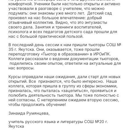
комфортной. Ученики были настолько открыты и активно
участвовали в разговоре с учителем, что можно
подумать: они знакомы уже много лет. Детский сад
произвел на нас большое впечатление: добрый
отзывчивый коллектив. Видно, что это энтузиасты
своего дела. Занятия и тренинги воспитателей,
психолога и всех педагогов детского сада прошли для
нас с большой практической пользой.
В последний день сессии к нам пришли тьюторы СОШ №
35 г. Якутска. Они, оказывается, тоже прошли
переподготовку «Тьютор в образовании» в ИРОиПК.
Коллеги рассказали о ведении документации тьюторов,
поделились своим опытом, ответили на актуальные для
нас вопросы.
Курсы оправдали наши ожидания, дали старт для новых
открытий. Все признаются, что было интересно. Наша
коллега, которая пришла в группу из сферы экономики,
призналась, что пыталась «зацепиться», проявиться и
полюбить деятельность тьютора. Мы тоже полностью с
ней согласны. С нетерпением ожидаем вторую сессию,
чтобы продолжить обучение!
Зинаида Румянцева,
учитель русского языка и литературы СОШ №20 г.
Якутска