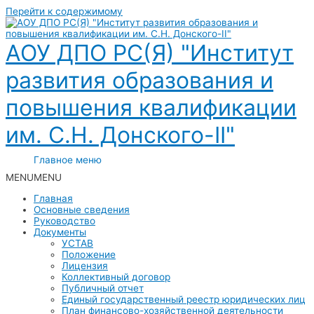
Перейти к содержимому
АОУ ДПО РС(Я) "Институт
развития образования и
повышения квалификации
им. С.Н. Донского-II"
Главное меню
MENU
MENU
Главная
Основные сведения
Руководство
Документы
УСТАВ
Положение
Лицензия
Коллективный договор
Публичный отчет
Единый государственный реестр юридических лиц
План финансово-хозяйственной деятельности