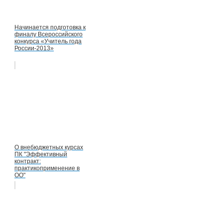
Начинается подготовка к
финалу Всероссийского
конкурса «Учитель года
России-2013»
О внебюджетных курсах
ПК "Эффективный
контракт:
практикоприменение в
ОО"