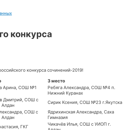
анных
го конкурса
сийского конкурса сочинений-2019!
о
3 место
а Арина, СОШ №1
Ребяга Александра, СОШ №4 п.
Нижний Куранах
в Дмитрий, СОШ с
Сирик Ксения, СОШ №23 г.Якутска
. Алдан
лександра, СОШ с
Ядрихинская Александра, Саха
. Алдан
Гимназия
Чикачёв Илья, СОШ с УИОП г.
настасия, ГКГ
Алдан