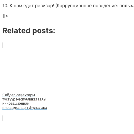
10. К нам едет ревизор! (Коррупционное поведение: польза
]]>
Related posts:
Сайдар саҕахтары
түстүүр Республикатааҕы
инновационнай
площадкалар түhүлгэлэрэ