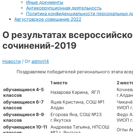
Иные документы
Антикоррупционная деятельность
Политика конфиденциальности персональных д
Августовское совещание 2022
О результатах всероссийско
сочинений-2019
Новости
/ От
admin14
Поздравляем победителей регионального этапа всерос
1 место
2 мест
обучающиеся 4-5
Кочнев
Назарова Карина, ЯГЛ
классов
г.Алдан
обучающиеся 6-7
Яцив Кристина, СОШ №1
Чикачё
классов
Алдан
УИОП г
обучающиеся 8-9
Егорова Яна, СОШ №23
Федо А
классов
г.Якутска
УИОП г
обучающиеся 10-11
Андреева Татьяна, НПСОШ
Оглы А
классов
№2 г. Якутска