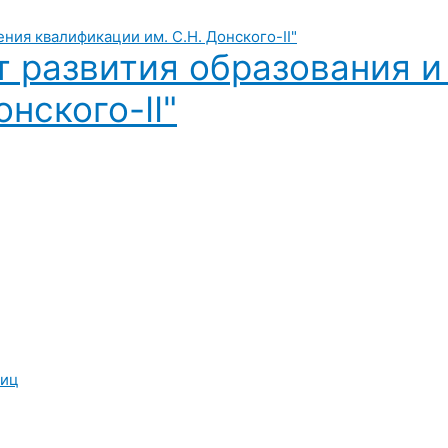
т развития образования 
нского-II"
лиц