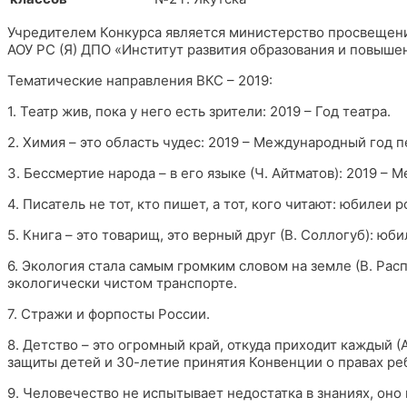
Учредителем Конкурса является министерство просвещен
АОУ РС (Я) ДПО «Институт развития образования и повышен
Тематические направления ВКС – 2019:
1. Театр жив, пока у него есть зрители: 2019 – Год театра.
2. Химия – это область чудес: 2019 – Международный год
3. Бессмертие народа – в его языке (Ч. Айтматов): 2019 –
4. Писатель не тот, кто пишет, а тот, кого читают: юбилеи 
5. Книга – это товарищ, это верный друг (В. Соллогуб): ю
6. Экология стала самым громким словом на земле (В. Рас
экологически чистом транспорте.
7. Стражи и форпосты России.
8. Детство – это огромный край, откуда приходит каждый 
защиты детей и 30-летие принятия Конвенции о правах ре
9. Человечество не испытывает недостатка в знаниях, оно