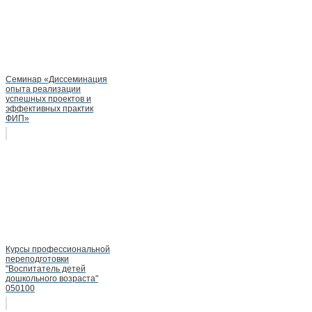
Cеминар «Диссеминация
опыта реализации
успешных проектов и
эффективных практик
ФИП»
Курсы профессиональной
переподготовки
"Воспитатель детей
дошкольного возраста"
050100