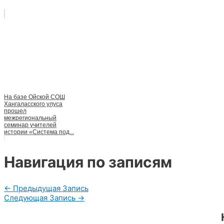
На базе Ойской СОШ
Хангаласского улуса
прошел
межрегиональный
семинар учителей
истории «Система под...
Навигация по записям
←
Предыдущая Запись
Следующая Запись
→