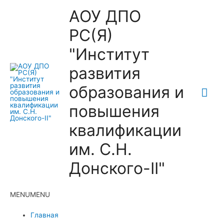
АОУ ДПО
РС(Я)
"Институт
развития
образования и
Гла
повышения
ме
квалификации
им. С.Н.
Донского-II"
MENU
MENU
Главная