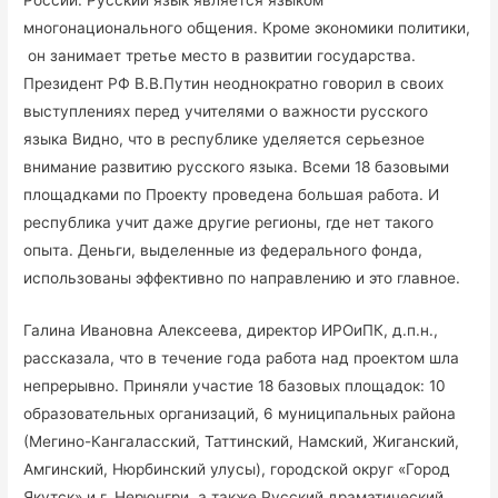
России. Русский язык является языком
многонационального общения. Кроме экономики политики,
он занимает третье место в развитии государства.
Президент РФ В.В.Путин неоднократно говорил в своих
выступлениях перед учителями о важности русского
языка Видно, что в республике уделяется серьезное
внимание развитию русского языка. Всеми 18 базовыми
площадками по Проекту проведена большая работа. И
республика учит даже другие регионы, где нет такого
опыта. Деньги, выделенные из федерального фонда,
использованы эффективно по направлению и это главное.
Галина Ивановна Алексеева, директор ИРОиПК, д.п.н.,
рассказала, что в течение года работа над проектом шла
непрерывно. Приняли участие 18 базовых площадок: 10
образовательных организаций, 6 муниципальных района
(Мегино-Кангаласский, Таттинский, Намский, Жиганский,
Амгинский, Нюрбинский улусы), городской округ «Город
Якутск» и г. Нерюнгри, а также Русский драматический