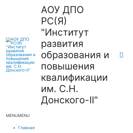
АОУ ДПО
РС(Я)
"Институт
развития
образования и
Гла
повышения
ме
квалификации
им. С.Н.
Донского-II"
MENU
MENU
Главная