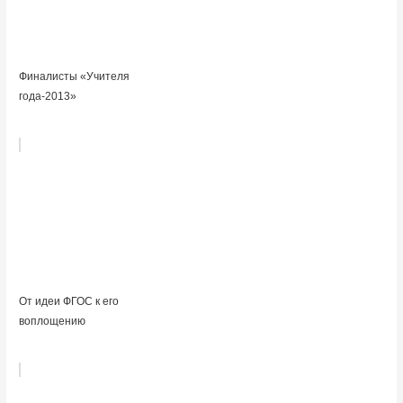
Финалисты «Учителя
года-2013»
От идеи ФГОС к его
воплощению