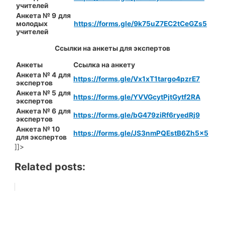
учителей
Анкета № 9
для
молодых
https://forms.gle/9k75uZ7EC2tCeGZs5
учителей
Ссылки на анкеты для экспертов
Анкеты
Ссылка на анкету
Анкета № 4
для
https://forms.gle/Vx1xT1targo4pzrE7
экспертов
Анкета № 5
для
https://forms.gle/YVVGcytPjtGytf2RA
экспертов
Анкета № 6
для
https://forms.gle/bG479ziRf6ryedRj9
экспертов
Анкета № 10
https://forms.gle/JS3nmPQEstB6Zh5x5
для экспертов
]]>
Related posts: