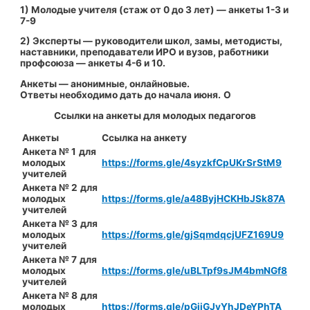
1) Молодые учителя (стаж от 0 до 3 лет) — анкеты 1-3 и
7-9
2) Эксперты — руководители школ, замы, методисты,
наставники, преподаватели ИРО и вузов, работники
профсоюза — анкеты 4-6 и 10.
Анкеты — анонимные, онлайновые.
Ответы необходимо дать до начала июня.
О
Ссылки на анкеты для молодых педагогов
Анкеты
Ссылка на анкету
Анкета № 1
для
молодых
https://forms.gle/4syzkfCpUKrSrStM9
учителей
Анкета № 2
для
молодых
https://forms.gle/a48ByjHCKHbJSk87A
учителей
Анкета № 3
для
молодых
https://forms.gle/gjSqmdqcjUFZ169U9
учителей
Анкета № 7
для
молодых
https://forms.gle/uBLTpf9sJM4bmNGf8
учителей
Анкета № 8
для
молодых
https://forms.gle/pGiiGJyYhJDeYPhTA