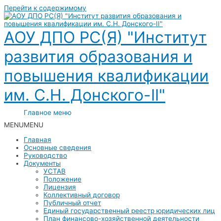
Перейти к содержимому
АОУ ДПО РС(Я) "Институт
развития образования и
повышения квалификации
им. С.Н. Донского-II"
Главное меню
MENU
MENU
Главная
Основные сведения
Руководство
Документы
УСТАВ
Положение
Лицензия
Коллективный договор
Публичный отчет
Единый государственный реестр юридических лиц
План финансово-хозяйственной деятельности