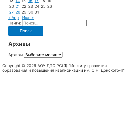
13
14
15
16
17
18
19
20
21
22
23
24
25
26
27
28
29
30
31
« Апр
Июн »
Найти:
Архивы
Архивы
Copyright © 2026 АОУ ДПО РС(Я) "Институт развития
образования и повышения квалификации им. С.Н. Донского-II"