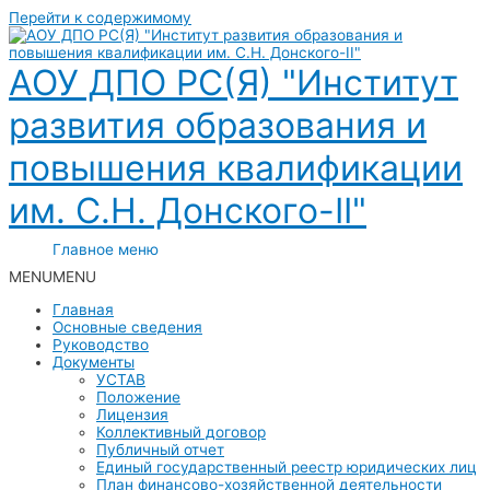
Перейти к содержимому
АОУ ДПО РС(Я) "Институт
развития образования и
повышения квалификации
им. С.Н. Донского-II"
Главное меню
MENU
MENU
Главная
Основные сведения
Руководство
Документы
УСТАВ
Положение
Лицензия
Коллективный договор
Публичный отчет
Единый государственный реестр юридических лиц
План финансово-хозяйственной деятельности