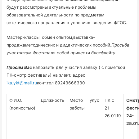
будут рассмотрены актуальные проблемы
образовательной деятельности по предметам
эстетического направления в условиях введения ФГОС.
Мастер-классы, обмен опытом,выставка-
продажаметодических и дидактических пособий.
Просьба
участникам Фестиваля собой привести блокфлейту.
Просим Вас
направить для участия заявку ( с пометкой
ПК-смотр фестиваль) на элект. адрес
ika.ykt@mail.ru
конт.тел 89243666330
Ф.И.О.
Должность
Место
улус
ПК с
Смот
(полностью)
работы
21-
фест
26.01.19
24-
25.01