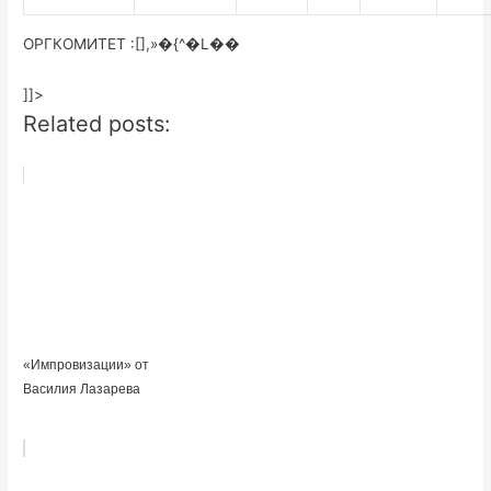
ОРГКОМИТЕТ :[],»�{^�L��
]]>
Related posts:
«Импровизации» от
Василия Лазарева