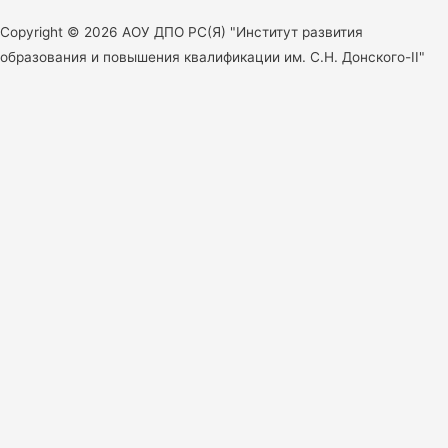
х
Copyright © 2026 АОУ ДПО РС(Я) "Институт развития
и
образования и повышения квалификации им. С.Н. Донского-II"
в
ы