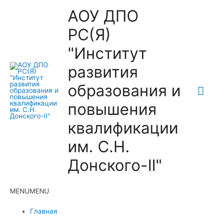
АОУ ДПО
РС(Я)
"Институт
развития
образования и
Гла
повышения
ме
квалификации
им. С.Н.
Донского-II"
MENU
MENU
Главная