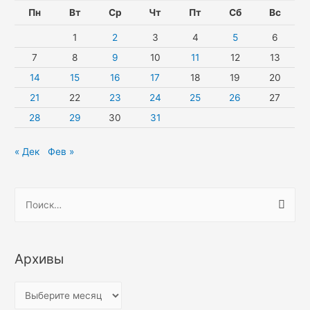
Пн
Вт
Ср
Чт
Пт
Сб
Вс
1
2
3
4
5
6
7
8
9
10
11
12
13
14
15
16
17
18
19
20
21
22
23
24
25
26
27
28
29
30
31
« Дек
Фев »
Н
а
й
т
Архивы
и
:
А
р