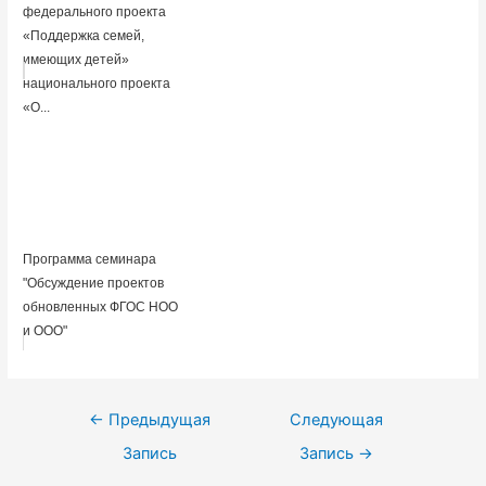
федерального проекта
«Поддержка семей,
имеющих детей»
национального проекта
«О...
Программа семинара
"Обсуждение проектов
обновленных ФГОС НОО
и ООО"
Навигация
←
Предыдущая
Следующая
по
Запись
Запись
→