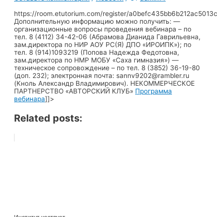
https://room.etutorium.com/register/a0befc435bb6b212ac501
Дополнительную информацию можно получить: —
организационные вопросы проведения вебинара – по
тел. 8 (4112) 34-42-06 (Абрамова Дианида Гаврильевна,
зам.директора по НИР АОУ РС(Я) ДПО «ИРОИПК»); по
тел. 8 (914)1093219 (Попова Надежда Федотовна,
зам.директора по НМР МОБУ «Саха гимназия») —
техническое сопровождение – по тел. 8 (3852) 36-19-80
(доп. 232); электронная почта: sannv9202@rambler.ru
(Кноль Александр Владимирович). НЕКОММЕРЧЕСКОЕ
ПАРТНЕРСТВО «АВТОРСКИЙ КЛУБ»
Программа
вебинара
]]>
Related posts: