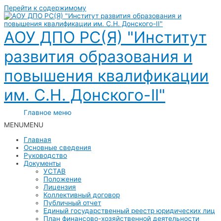
Перейти к содержимому
АОУ ДПО РС(Я) "Институт
развития образования и
повышения квалификации
им. С.Н. Донского-II"
Главное меню
MENU
MENU
Главная
Основные сведения
Руководство
Документы
УСТАВ
Положение
Лицензия
Коллективный договор
Публичный отчет
Единый государственный реестр юридических лиц
План финансово-хозяйственной деятельности