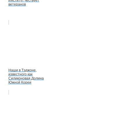
Институт чествует
ветеранов
Наши в Тэджоне,
известного как
Силиконовая Долина
Южной Кореи