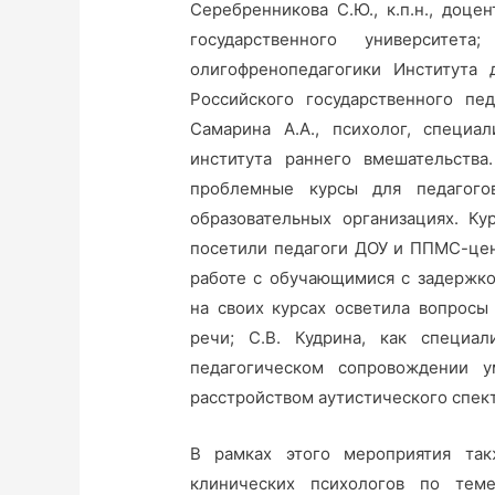
Серебренникова С.Ю., к.п.н., доц
государственного университет
олигофренопедагогики Института 
Российского государственного пед
Самарина А.А., психолог, специа
института раннего вмешательств
проблемные курсы для педагого
образовательных организациях. К
посетили педагоги ДОУ и ППМС-цент
работе с обучающимися с задержко
на своих курсах осветила вопрос
речи; С.В. Кудрина, как специа
педагогическом сопровождении 
расстройством аутистического спект
В рамках этого мероприятия та
клинических психологов по теме