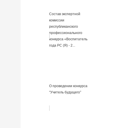
Cостав экспертной
комиссии
республиканского
профессионального
конкурса «Воспитатель
года РС (Я) - 2...
О проведении конкурса
“Учитель будущего”