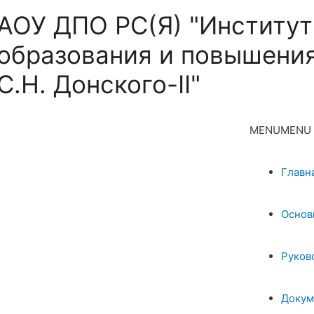
АОУ ДПО РС(Я) "Институт
образования и повышения
С.Н. Донского-II"
MENU
MENU
Главн
Основ
Руков
Докум