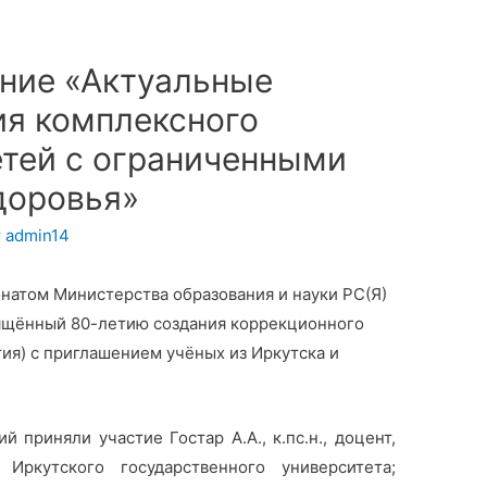
ние «Актуальные
ия комплексного
тей с ограниченными
доровья»
т
admin14
ронатом Министерства образования и науки РС(Я)
ящённый 80-летию создания коррекционного
тия) с приглашением учёных из Иркутска и
й приняли участие Гостар А.А., к.пс.н., доцент,
Иркутского государственного университета;