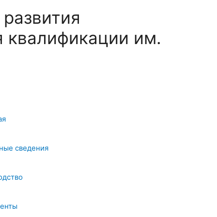
 развития
 квалификации им.
ая
ные сведения
одство
енты