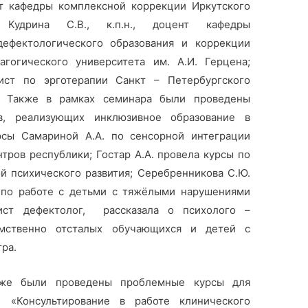
ент кафедры комплексной коррекции Иркутского
а; Кудрина С.В., к.п.н., доцент кафедры
дефектологического образования и коррекции
агогического университета им. А.И. Герцена;
лист по эрготерапии Санкт – Петербургского
а. Также в рамках семинара были проведены
в, реализующих инклюзивное образование в
урсы Самариной А.А. по сенсорной интеграции
ров республики; Гостар А.А. провела курсы по
й психического развития; Серебренникова С.Ю.
ы по работе с детьми с тяжёлыми нарушениями
лист дефектолог, рассказала о психолого –
умственно отсталых обучающихся и детей с
ра.
кже были проведены проблемные курсы для
 «Консультирование в работе клинического