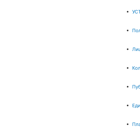
УС
По
Ли
Ко
Пу
Ед
Пл