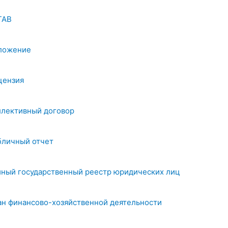
ТАВ
ложение
цензия
ллективный договор
бличный отчет
иный государственный реестр юридических лиц
ан финансово-хозяйственной деятельности