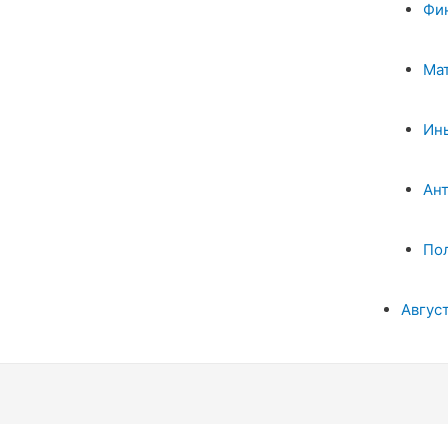
Фи
Ма
Ин
Ан
По
Авгус