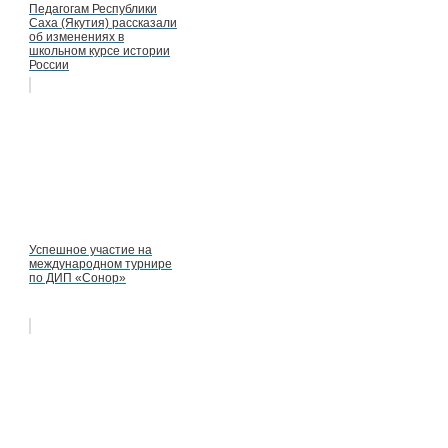
Педагогам Республики
Саха (Якутия) рассказали
об изменениях в
школьном курсе истории
России
Успешное участие на
международном турнире
по ДИП «Сонор»