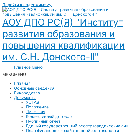
Перейти к содержимому
АОУ ДПО РС(Я) "Институт
развития образования и
повышения квалификации
им. С.Н. Донского-II"
Главное меню
MENU
MENU
Главная
Основные сведения
Руководство
Документы
УСТАВ
Положение
Лицензия
Коллективный договор
Публичный отчет
Единый государственный реестр юридических лиц
План финансово-хозяйственной деятельности