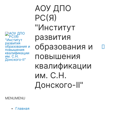
АОУ ДПО
РС(Я)
"Институт
развития
образования и
Гла
повышения
ме
квалификации
им. С.Н.
Донского-II"
MENU
MENU
Главная