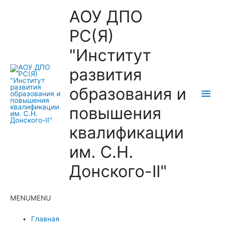
АОУ ДПО
РС(Я)
"Институт
развития
образования и
Глав
повышения
мен
квалификации
им. С.Н.
Донского-II"
MENU
MENU
Главная