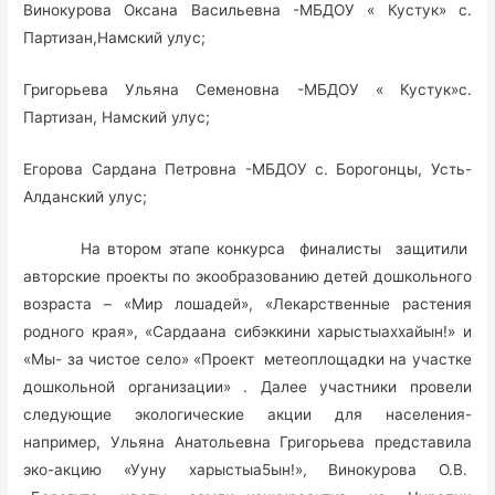
Винокурова Оксана Васильевна -МБДОУ « Кустук» с.
Партизан,Намский улус;
Григорьева Ульяна Семеновна -МБДОУ « Кустук»с.
Партизан, Намский улус;
Егорова Сардана Петровна -МБДОУ с. Борогонцы, Усть-
Алданский улус;
На втором этапе конкурса финалисты защитили
авторские проекты по экообразованию детей дошкольного
возраста – «Мир лошадей», «Лекарственные растения
родного края», «Сардаана сибэккини харыстыаххайын!» и
«Мы- за чистое село» «Проект метеоплощадки на участке
дошкольной организации» . Далее участники провели
следующие экологические акции для населения-
например, Ульяна Анатольевна Григорьева представила
эко-акцию «Ууну харыстыа5ын!», Винокурова О.В.