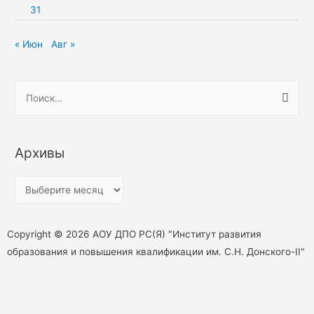
31
« Июн
Авг »
Н
а
й
т
Архивы
и
:
А
р
х
Copyright © 2026 АОУ ДПО РС(Я) "Институт развития
и
образования и повышения квалификации им. С.Н. Донского-II"
в
ы