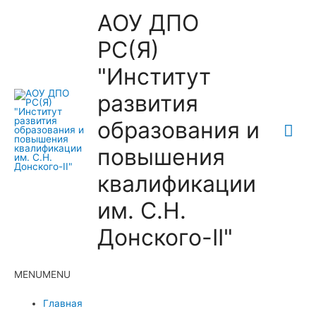
АОУ ДПО
РС(Я)
"Институт
развития
образования и
Гла
повышения
ме
квалификации
им. С.Н.
Донского-II"
MENU
MENU
Главная