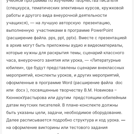
учебной программы по изучению творчества писателя
(спецкурса, тематических элективных курсов, кружковой
работы и другого вида внеурочной деятельности
учащихся), — на лучшую авторскую презентацию,
выполненную участниками в программе PowerPoint
(расширение файла. pps, ppt, pptx). Вместе с презентацией
в архив могут быть приложены аудио и видеоматериалы,
которые нужны для раскрытия темы, сценарий классного
часа, внеурочного занятия или урока, — «Литературные
юбилеи», где будут представлены сценарии внеклассных
мероприятий, конспекты уроков, и других мероприятий,
оформленные в программе Word (расширение файла doc
или docx ), посвященные творчеству В.М. Новикова –
КюннюкУрастырова или другим предстоящим юбилейным
датам якутских писателей. В плане-конспекте должны
быть указаны цели, задачи, необходимое оборудование.
Далее расписывается подробно структура и ход урока.
—
на оформление викторины или тестового задания