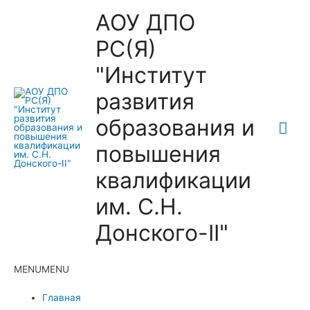
АОУ ДПО
РС(Я)
"Институт
развития
образования и
Гла
повышения
ме
квалификации
им. С.Н.
Донского-II"
MENU
MENU
Главная