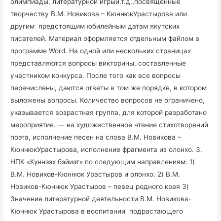
олимпиады, литературной игрыи.т.д.,посвященные
творчеству В.М. Новикова – КюннюкУрастырова или
другим предстоящим юбилейным датам якутских
писателей. Материал оформляется отдельным файлом в
программе Word. На одной или нескольких страницах
представляются вопросы викторины, составленные
участником конкурса. После того как все вопросы
перечислены, даются ответы в том же порядке, в котором
выложены вопросы. Количество вопросов не ограничено,
указывается возрастная группа, для которой разработано
мероприятие. — на художественное чтение стихотворений
поэта, исполнение песен на слова В.М. Новикова –
КюннюкУрастырова, исполнение фрагмента из олонхо. 3.
НПК «Күннээх бэйиэт» по следующим направлениям: 1)
В.М. Новиков-Кюннюк Урастыров и олонхо. 2) В.М.
Новиков-Кюннюк Урастыров – певец родного края 3)
Значение литературной деятельности В.М. Новикова-
Кюннюк Урастырова в воспитании подрастающего