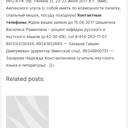
ИРО и ПК (пр. Ленина 3), 22-23 июня 2017 в с. Эмис,
Амгинского улуса (с собой иметь по возможности палатку,
спальный мешок, посуду походную)
Контактные
телефоны:
Ждем ваших заявок до 15.06.2017 Шишигина
Василиса Романовна – доцент кафедры русского и
якутского языков (р.42-20-69), сот.8-914-293-11-07,
8411(42)26455, 89241652665 — Захаров Гаврил
Дмитриевич (директор Эмисской сош), 89248950751 —
Захарова Надежда Константиновна (учитель якутского
языка и литературы). ]]>
Related posts: