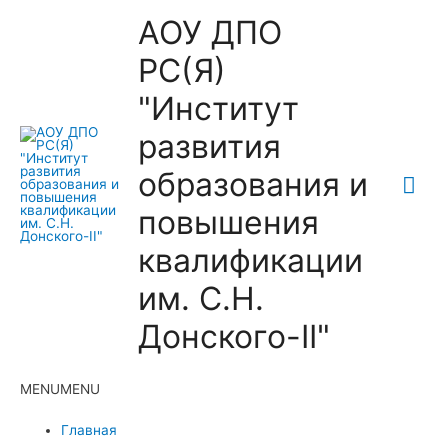
АОУ ДПО
РС(Я)
"Институт
развития
образования и
Гла
повышения
ме
квалификации
им. С.Н.
Донского-II"
MENU
MENU
Главная