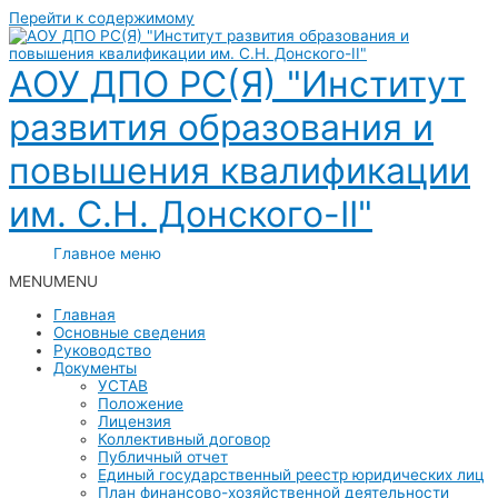
Перейти к содержимому
АОУ ДПО РС(Я) "Институт
развития образования и
повышения квалификации
им. С.Н. Донского-II"
Главное меню
MENU
MENU
Главная
Основные сведения
Руководство
Документы
УСТАВ
Положение
Лицензия
Коллективный договор
Публичный отчет
Единый государственный реестр юридических лиц
План финансово-хозяйственной деятельности