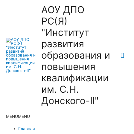
АОУ ДПО
РС(Я)
"Институт
развития
образования и
Гла
повышения
ме
квалификации
им. С.Н.
Донского-II"
MENU
MENU
Главная