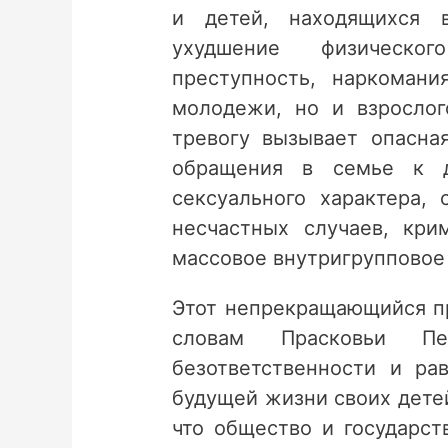
и детей, находящихся 
ухудшение физическо
преступность, наркоман
молодежи, но и взрослог
тревогу вызывает опасна
обращения в семье к д
сексуального характера,
несчастных случаев, кри
массовое внутригрупповое 
Этот непрекращающийся пр
словам Прасковьи Пет
безответственности и р
будущей жизни своих дете
что общество и государст