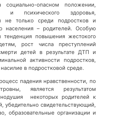
в социально-опасном положении,
го и психического здоровья,
ия не только среди подростков и
о населения – родителей. Особую
я тенденция повышения жестокого
етям, рост числа преступлений
 смерти детей в результате ДТП и
минальной активности подростков,
насилие в подростковой среде.
оцесс падения нравственности, по
ровны, является результатом
авнодушия некоторых родителей к
й, убедительно свидетельствующий,
во, образовательные организации и