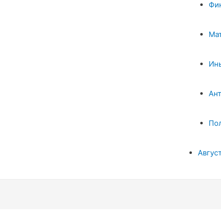
Фи
Ма
Ин
Ан
По
Авгус