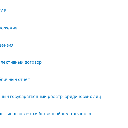
ТАВ
ложение
цензия
ллективный договор
бличный отчет
иный государственный реестр юридических лиц
ан финансово-хозяйственной деятельности