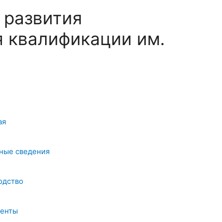
 развития
 квалификации им.
ая
ные сведения
одство
енты