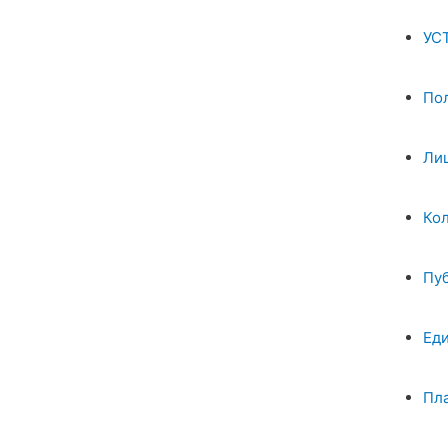
УС
По
Ли
Ко
Пу
Ед
Пл