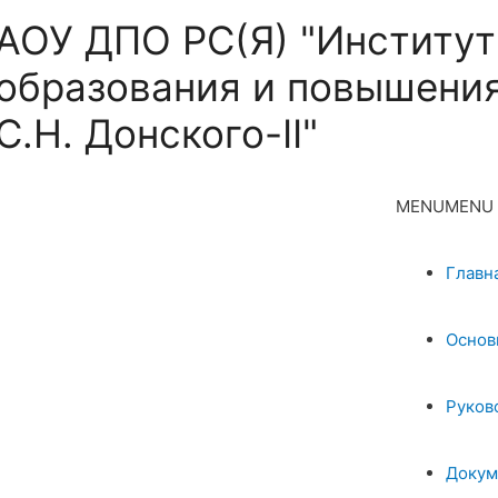
АОУ ДПО РС(Я) "Институт
образования и повышения
С.Н. Донского-II"
MENU
MENU
Главн
Основ
Руков
Докум