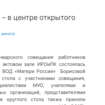
– в центре открытого
т
admin14
варского совещания работников
в актовом зале ИРОиПК состоялась
О ВОД «Матери России» Борисовой
 стола с участниками совещания,
циалистами МУО, учителями и
ных организаций, представителями
те круглого стола также приняли