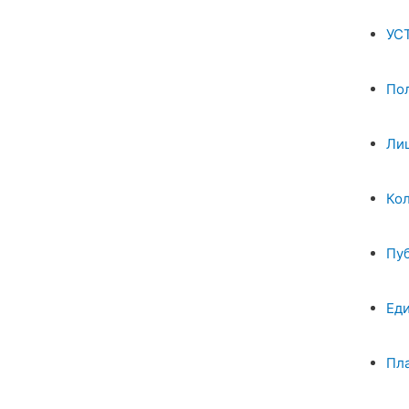
УС
По
Ли
Ко
Пу
Ед
Пл