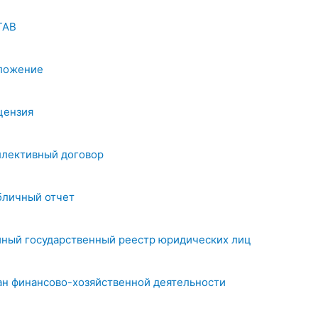
ТАВ
ложение
цензия
ллективный договор
бличный отчет
иный государственный реестр юридических лиц
ан финансово-хозяйственной деятельности