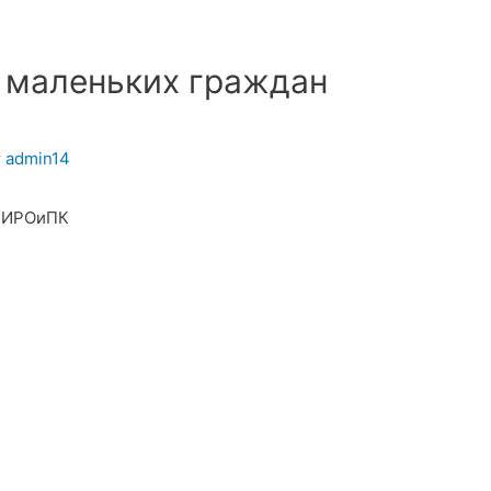
 маленьких граждан
т
admin14
ю ИРОиПК