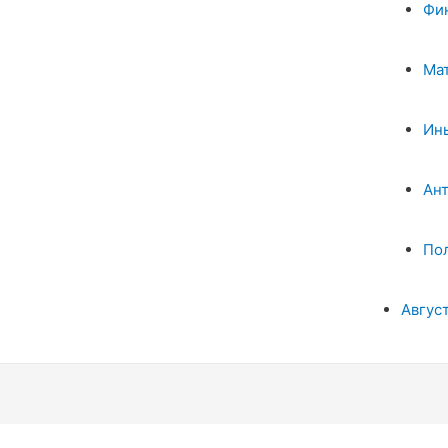
Фи
Ма
Ин
Ан
По
Авгус