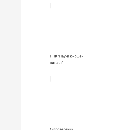
НПК "Науки юношей
питают"
О проведении