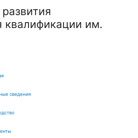
 развития
 квалификации им.
ая
ные сведения
одство
енты