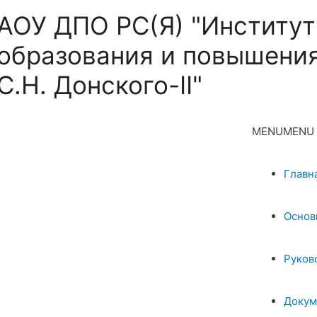
АОУ ДПО РС(Я) "Институт
образования и повышения
С.Н. Донского-II"
MENU
MENU
Главн
Основ
Руков
Докум