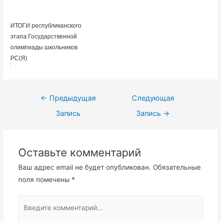
ИТОГИ республиканского
этапа Государственной
олимпиады школьников
РС(Я)
Навигация
←
Предыдущая
Следующая
по
Запись
Запись
→
записям
Оставьте комментарий
Ваш адрес email не будет опубликован.
Обязательные
поля помечены
*
Введите
комментарий...