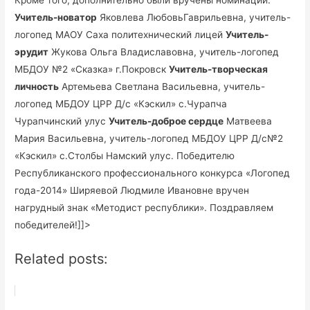
Учитель-новатор
Яковлева ЛюбовьГаврильевна, учитель-
логопед МАОУ Саха политехнический лицей
Учитель-
эрудит
Жукова Ольга Владиславовна, учитель-логопед
МБДОУ №2 «Сказка» г.Покровск
Учитель-творческая
личность
Артемьева Светлана Васильевна, учитель-
логопед МБДОУ ЦРР Д/с «Кэскил» с.Чурапча
Чурапчинский улус
Учитель-доброе сердце
Матвеева
Мария Васильевна, учитель-логопед МБДОУ ЦРР Д/с№2
«Кэскил» с.Столбы Намский улус. Победителю
Республиканского профессионального конкурса «Логопед
года-2014» Ширяевой Людмиле Ивановне вручен
нагрудный знак «Методист республики». Поздравляем
победителей!]]>
Related posts: