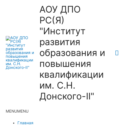
АОУ ДПО
РС(Я)
"Институт
развития
образования и
Гла
повышения
ме
квалификации
им. С.Н.
Донского-II"
MENU
MENU
Главная