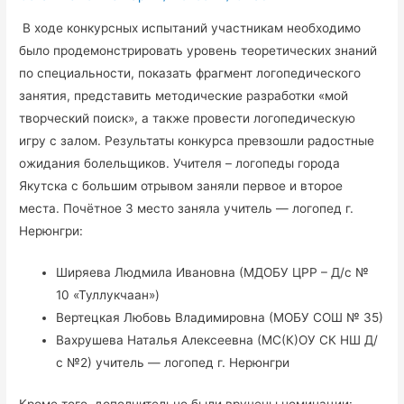
В ходе конкурсных испытаний участникам необходимо
было продемонстрировать уровень теоретических знаний
по специальности, показать фрагмент логопедического
занятия, представить методические разработки «мой
творческий поиск», а также провести логопедическую
игру с залом. Результаты конкурса превзошли радостные
ожидания болельщиков. Учителя – логопеды города
Якутска с большим отрывом заняли первое и второе
места. Почётное 3 место заняла учитель — логопед г.
Нерюнгри:
Ширяева Людмила Ивановна (МДОБУ ЦРР – Д/с №
10 «Туллукчаан»)
Вертецкая Любовь Владимировна (МОБУ СОШ № 35)
Вахрушева Наталья Алексеевна (МС(К)ОУ СК НШ Д/
с №2) учитель — логопед г. Нерюнгри
Кроме того, дополнительно были вручены номинации: