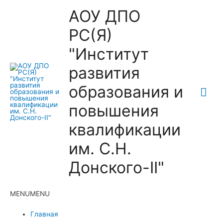
АОУ ДПО
РС(Я)
"Институт
развития
образования и
Гла
повышения
ме
квалификации
им. С.Н.
Донского-II"
MENU
MENU
Главная