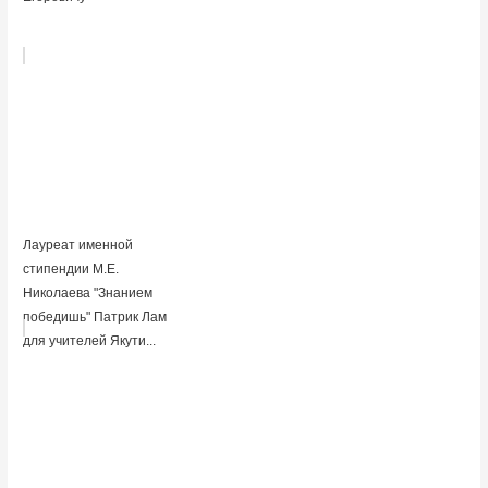
Лауреат именной
стипендии М.Е.
Николаева "Знанием
победишь" Патрик Лам
для учителей Якути...