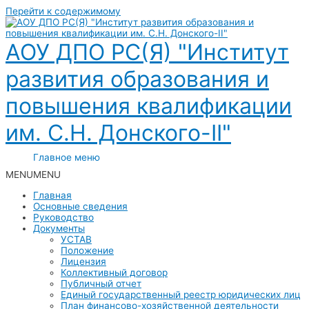
Перейти к содержимому
АОУ ДПО РС(Я) "Институт
развития образования и
повышения квалификации
им. С.Н. Донского-II"
Главное меню
MENU
MENU
Главная
Основные сведения
Руководство
Документы
УСТАВ
Положение
Лицензия
Коллективный договор
Публичный отчет
Единый государственный реестр юридических лиц
План финансово-хозяйственной деятельности