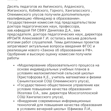
Десять педагогов из Амгинского, Алданского,
Жиганского, Кобяйского, Горного, Хангаласского ,
Олекминского улусов получили дополнительную
квалификацию «Менеджер в образовании».
Государственная комиссия под председательством
доктора педагогических наук, профессора,
зав.кафедрой ПИ СВФУ Данилова Д.А., зам.
председателя, доктора педагогических наук, директора
ИРОиПК Алексеевой Г.И. осталась весьма довольна
итогами работ слушателей. Темы дипломных проектов
затрагивают актуальные вопросы введения ФГОС и
реализации нового «Закона об образовании в РФ».
Одобрение и высокую оценку комиссии получили
работы
«Моделирование образовательного процесса на
основе индивидуальных учебных планов в
условиях малокомплектной сельской школы»
(Христофорова К,Е., учитель математики и физики
Саныяхтахской СОШ Олекминского улуса),
«Государственно-общественное управление как
условие повышения качества образования»
(Козлова О.А., зам. директора Мохсоголлохской
СОШ Хангаласского улуса),
«Внедрение современных информационных
технологий для повышения качества образования
в условиях вечерней школы» (Ефимова Л.И.,