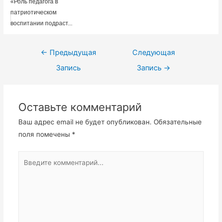
«Роль педагога в
патриотическом
воспитании подраст...
Навигация
←
Предыдущая
Следующая
по
Запись
Запись
→
записям
Оставьте комментарий
Ваш адрес email не будет опубликован.
Обязательные
поля помечены
*
Введите
комментарий...