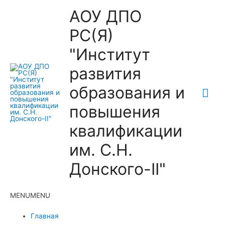
АОУ ДПО
РС(Я)
"Институт
развития
образования и
Гла
повышения
ме
квалификации
им. С.Н.
Донского-II"
MENU
MENU
Главная