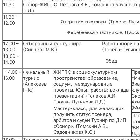
11.30
Сонор-ЖИПТО Петрова В.В., команд от улусов, го
Л.Д.)
11.30 –
Открытие выставки. (Троева-Лугин
12.00
Жеребьевка участников. (Тарски
12.00 –
Отборочный тур турнира
Работа жюри на
13.00
(Сивцева М.В.)
(Троева-Лугинов
13.00 –
Обед
14.00
14.00 –
Финальный
ЖИПТО в социокультурном
Пре
16.00
турнир
пространстве: образование,
«Ин
(Алексеев
социум, международные
биа
Н.К.)
проекты. (Опыт работы: доклады,
клу
презентации) (Голиков А.И.,
Скр
Троева-Лугинова Л.Д.)
Хан
(Ми
Мастер-класс, для желающих
получить статус тренера,
Пло
арбитра и судьи Турнир по ДИП
раз
«Сонор». (Томский А.В.,
ЖИП
Садовникова К.С.)
Л.Д
16.00 –
Торжественное закрытие: парад команд, награжд