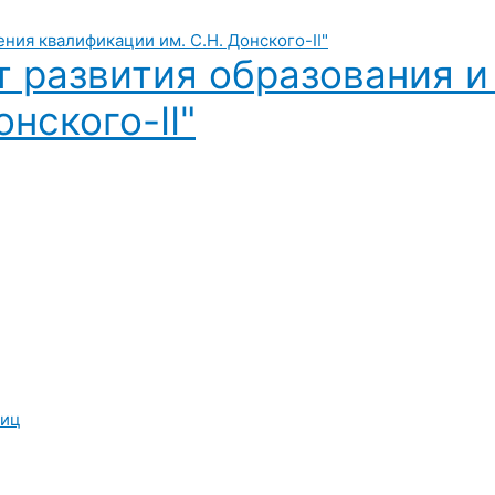
т развития образования 
нского-II"
лиц