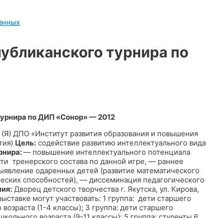
анных
спубликанского турнира по
урнира по ДИП «Сонор» — 2012
 (Я) ДПО «Институт развития образования и повышения
тия)
Цель:
содействие развитию интеллектуального вида
рнира:
— повышение интеллектуального потенциала
ти тренерского состава по данной игре, — раннее
ыявление одаренных детей (развитие математического
ческих способностей), — диссеминация педагогического
ия:
Дворец детского творчества г. Якутска, ул. Кирова,
выставке могут участвовать: 1 группа: дети старшего
возраста (1-4 классы); 3 группа: дети старшего
школьного возраста (9-11 классы); 5 группа: студенты 6