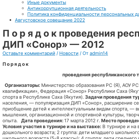
Иные документы
Антикоррупционная деятельность
Политика конфиденциальности персональных д
Августовское совещание 2022
П о р я д о к проведения ре
ДИП «Сонор» — 2012
Оставьте комментарий
/
Новости
/ От
admin14
П о р я д о к
проведения республиканского т
Организаторы:
Министерство образования РС (Я), АОУ РС
квалификации», Федерация «Сонор» Республики Саха (Яку
спорта в Республике Саха (Якутия).
Задачи проведения ту
населения, — популяризация ДИП «Сонор», расширение се
приобщение детей к интеллектуальным видам спорта, — в
мышления, организационной и спортивной культуры, твор
опыта.
Дата проведения:
17 марта 2012 г.
Место проведен
Условия участия в турнире и на выставке:
В турнире и на 
дошкольного возраста; 2 группа: дети младшего школьного 
школьного возраста (5-8 классы); 4 группа: дети среднего 