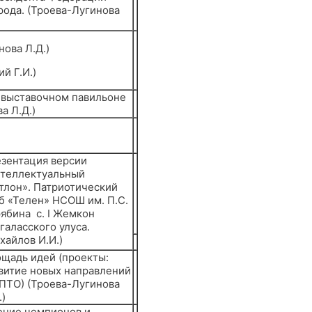
рода. (Троева-Лугинова
ова Л.Д.)
й Г.И.)
 выставочном павильоне
а Л.Д.)
зентация версии
теллектуальный
тлон». Патриотический
б «Телен» НСОШ им. П.С.
ябина с. I Жемкон
галасского улуса.
хайлов И.И.)
щадь идей (проекты:
витие новых направлений
ТО) (Троева-Лугинова
.)
ение чемпионов и