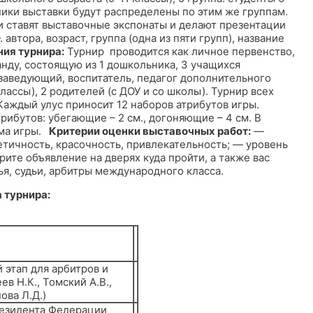
ники выставки будут распределены по этим же группам.
и ставят выставочные экспонаты и делают презентации
автора, возраст, группа (одна из пяти групп), название
ния турнира:
Турнир проводится как личное первенство,
анду, состоящую из 1 дошкольника, 3 учащихся
(заведующий, воспитатель, педагог дополнительного
лассы), 2 родителей (с ДОУ и со школы). Турнир всех
Каждый улус приносит 12 наборов атрибутов игры.
рибутов: убегающие – 2 см., догоняющие – 4 см. В
ма игры.
Критерии оценки выставочных работ:
—
етичность, красочность, привлекательность; — уровень
ите объявление на дверях куда пройти, а также вас
ья, судьи, арбитры международного класса.
 турнира:
 этап для арбитров и
ев Н.К., Томский А.В.,
ова Л.Д.)
резидента Федерации