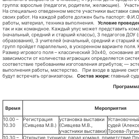
группа: взрослые (педагоги, родители, желающие). Участ
На специально отведенном месте участники выставки сам
своих работ. На каждой работе должен быть паспорт: Ф.И.О. 
работы, материал, техника выполнения.
Условие проведе
так и как командное. Каждый улус может представить ком
(начальный, средний и старший классы), 3 педагогов ДОУ 
образования), 3 учителей (начальный, средний и старший к
групп пройдет параллельно, в ускоренном варианте поля. 
Размер игрового поля – классический 30х40, основание ат
зависимости от количества играющих определяется систе
соответствие требованиям изготовления атрибутов; — эст
выполнения работы, мастерство. При входе в здание смотр
будут встречать организаторы.
Состав жюри:
главный суд
Программа
Время
Мероприятия
10.00 –
Регистрация
установка выставки
Установочный
10.30
(Сивцева М.В.)
(Сивцева М.В.,
судей (Алексе
участники выставки)
Троева-Лугин
10.30 –
Открытие турнира: парад команд, приветствие П