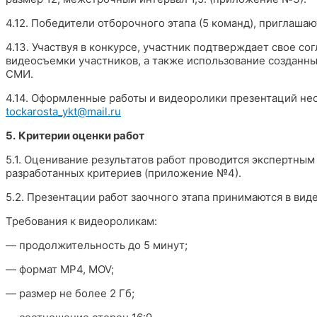
4.12. Победители отборочного этапа (5 команд), приглаша
4.13. Участвуя в конкурсе, участник подтверждает свое с
видеосъемки участников, а также использование созданн
СМИ.
4.14. Оформленные работы и видеоролики презентаций не
tockarosta
_
ykt
@
mail
.
ru
5.
Критерии оценки работ
5.1. Оценивание результатов работ проводится экспертны
разработанных критериев (приложение №4).
5.2. Презентации работ заочного этапа принимаются в вид
Требования к видеороликам:
— продолжительность до 5 минут;
— формат MP4, MOV;
— размер не более 2 Гб;