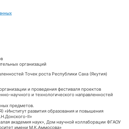
анных
ов
ательных организаций
ленностей Точек роста Республики Саха (Якутия)
рганизации и проведения фестиваля проектов
енно-научного и технологического направленностей
чных предметов.
) «Институт развития образования и повышения
Н.Донского-II»
Малая академия наук», Дом научной коллаборации ФГАОУ
рситет имени М.К.Аммосова»