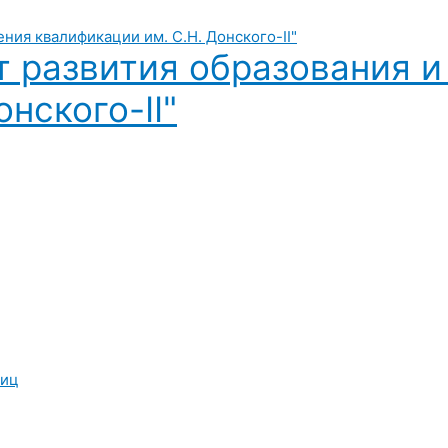
т развития образования 
нского-II"
лиц