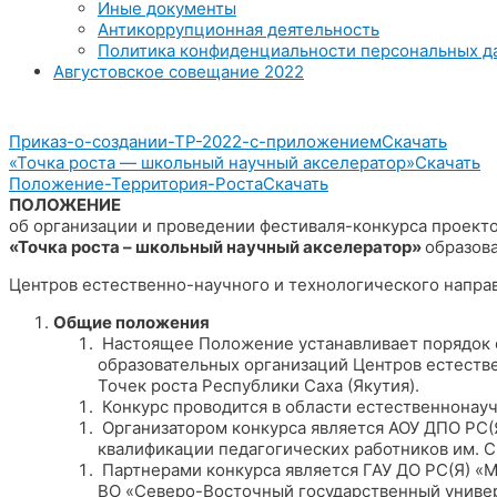
Иные документы
Антикоррупционная деятельность
Политика конфиденциальности персональных д
Августовское совещание 2022
Приказ-о-создании-ТР-2022-с-приложением
Скачать
«Точка роста — школьный научный акселератор»
Скачать
Положение-Территория-Роста
Скачать
ПОЛОЖЕНИЕ
об организации и проведении фестиваля-конкурса проект
«Точка роста – школьный научный акселератор»
образов
Центров естественно-научного и технологического направ
Общие положения
Настоящее Положение устанавливает порядок о
образовательных организаций Центров естеств
Точек роста Республики Саха (Якутия).
Конкурс проводится в области естественнонау
Организатором конкурса является АОУ ДПО РС(Я
квалификации педагогических работников им. С.
Партнерами конкурса является ГАУ ДО РС(Я) «
ВО «Северо-Восточный государственный униве